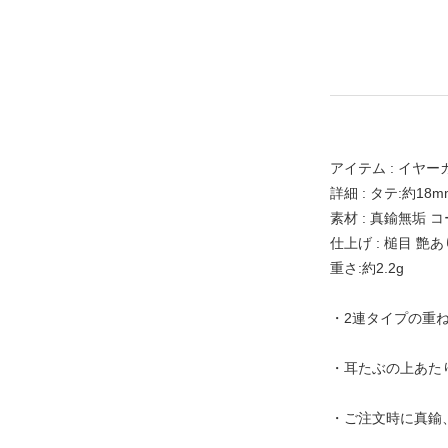
アイテム : イヤー
詳細 : タテ:約18m
素材 : 真鍮無垢
仕上げ : 槌目 艶あ
重さ:約2.2g
・2連タイプの重
・耳たぶの上あた
・ご注文時に真鍮、