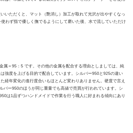
使いいただくと、マット（艶消し）加工が取れて光沢が出やすくなっ
布を使わず指で優しく撫でるようにして磨いた後、水で流していただけ
金属＝95：5 です。その他の金属を配合する理由としましては、純
強度を上げる目的で配合しています。シルバー950と925の違い
また経年変化の進行度合いもほとんど変わりありません。硬度で言え
ルバー950のほうが同じ重量でも高値で売買が行われています。シ
950は1品ずつハンドメイドで作業を行う職人に好まれる傾向にあり