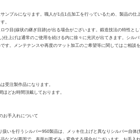
はサンプルになります。職人が1点1点加工を行っているため、製品の仕
ます。
ロウ目(線状の継ぎ目跡)が出る場合がございます。鍛造技法の特性と
消し)仕上げは通常のご使用を続ける内に徐々に光沢が出てきます。シル
いです。メンテナンスや再度のマット加工のご希望等に関してはご相談
品は受注製作品になります。
週間ほどお時間頂戴しております。
のお手入れについて
取り扱いを行うシルバー950製品は、メッキ仕上げと異なりシルバー自体
粧品などが要因で、表面が黒ずみ・変色する場合がございます。​お手入