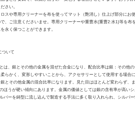
ださい。​
クロスや専用クリーナーを布を使ってマット（艶消し）仕上げ部分にお
で、ご注意くださいませ。専用クリーナーや重曹水(重曹2:水1)等を
工を永く保つことができます。
について
0とは、銀とその他の金属を混ぜた合金になり、配合比率は銀：その他の
柔らかく、変形しやすいことから、アクセサリーとして使用する場合には
、銀とその他金属の混合比率になります。見た目はほとんど変わらず、
5のほうが硬い傾向にあります。金属の価値としては銀の含有率が高いシ
シルバーを鋳型に流し込んで製造する手法に多く取り入れられ、シルバー