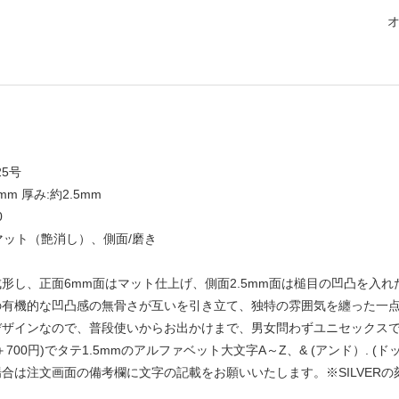
25号
0mm 厚み:約2.5mm
0
/マット（艶消し）、側面/磨き
形し、正面6mm面はマット仕上げ、側面2.5mm面は槌目の凹凸を入れ
の有機的な凹凸感の無骨さが互いを引き立て、独特の雰囲気を纏った一
デザインなので、普段使いからお出かけまで、男女問わずユニセックス
＋700円)でタテ1.5mmのアルファベット大文字A～Z、& (アンド）.
合は注文画面の備考欄に文字の記載をお願いいたします。※SILVER