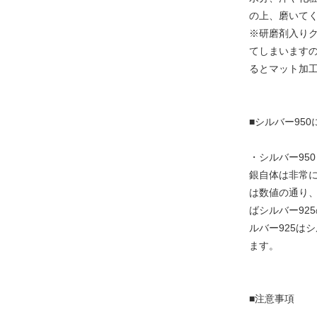
の上、磨いてく
※研磨剤入り
てしまいますの
るとマット加
■シルバー950
・シルバー95
銀自体は非常に
は数値の通り
ばシルバー92
ルバー925は
ます。
■注意事項