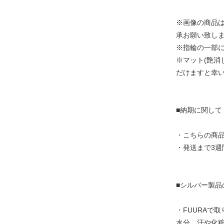
※画像の商品
承お願い致し
※指輪の一部に
※マット(艶
だけますと幸
■納期に関して
・こちらの商
・発送まで3
■シルバー製品
・FUURAで
水分、汗や化