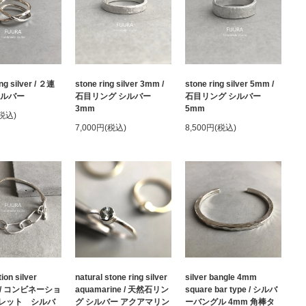
ing silver / ２連
stone ring silver 3mm /
stone ring silver 5mm /
シルバー
石目リング シルバー
石目リング シルバー
3mm
5mm
(税込)
7,000円(税込)
8,500円(税込)
ion silver
natural stone ring silver
silver bangle 4mm
et / コンビネーショ
aquamarine / 天然石リン
square bar type / シルバ
レット シルバ
グ シルバー アクアマリン
ーバングル 4mm 角棒タ