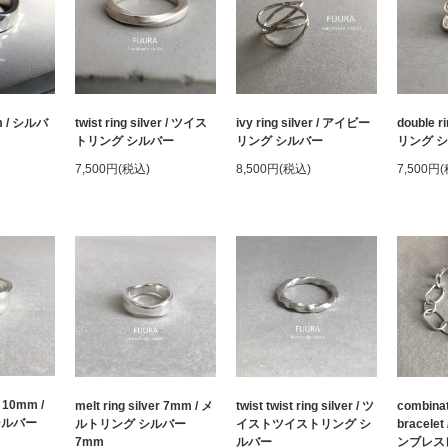
mm / シルバ
twist ring silver / ツイス
ivy ring silver / アイビー
double r
トリング シルバー
リング シルバー
リング 
7,500円(税込)
8,500円(税込)
7,500円
r 10mm /
melt ring silver 7mm / メ
twist twist ring silver / ツ
combinat
シルバー
ルトリング シルバー
イストツイストリング シ
bracel
7mm
ルバー
ンブレス