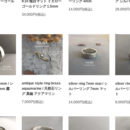
ローゴール
K10 槌目マット イエロー
ーリング 4mm
ア シルバ
ゴールドリング 1.5mm
14,000円(税込)
28,000
34,000円(税込)
antique style ring brass
 6mm / シ
silver ring 7mm mat / シ
silver r
aquamarine / 天然石リン
mm 霧
ルバーリング 7mm マッ
ルバーリン
グ 真鍮 アクアマリン
ト
ト
7,000円(税込)
14,000円(税込)
8,000円