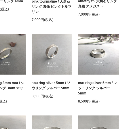
ーリング 4mm
amethyst / 天然石リング
pink tourmaline / 天然石
真鍮 アメジスト
リング 真鍮 ピンクトルマ
円(税込)
リン
7,000円(税込)
7,000円(税込)
ing 3mm mat / シ
sou ring silver 5mm / ソ
mat ring silver 5mm / マ
グ 3mm マッ
ウリング シルバー 5mm
ットリング シルバー
5mm
8,500円(税込)
(税込)
8,500円(税込)