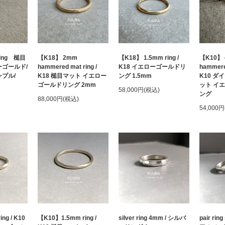
ing 槌目
【K18】 2mm
【K18】 1.5mm ring /
【K10】 
ーゴールド/
hammered mat ring /
K18 イエローゴールドリ
hammered
ンプル/
K18 槌目マット イエロー
ング 1.5mm
K10 ダ
ゴールドリング 2mm
ット イ
58,000円(税込)
ング
88,000円(税込)
54,000
ng / K10
【K10】1.5mm ring /
silver ring 4mm / シルバ
pair ring