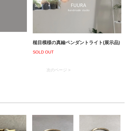
槌目模様の真鍮ペンダントライト(展示品)
SOLD OUT
次のページ >
]