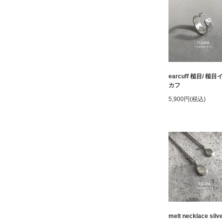
earcuff 槌目/ 槌
カフ
5,900円(税込)
melt necklace silve